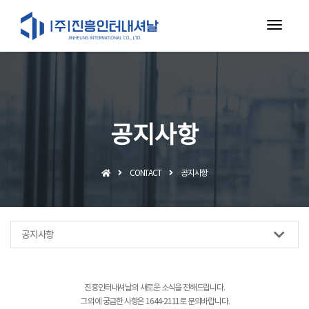
toggl
navig
공지사항
CONTACT
공지사항
공지사항
진흥인터내셔날의 새로운 소식을 전해드립니다.
그 외에 궁금한 사항은 1644-2111로 문의바랍니다.