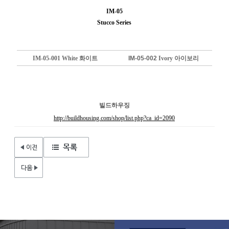
IM-05
Stucco Series
IM-05-001
White 화이트
IM-05-002
Ivory 아이보리
빌드하우징
http://buildhousing.com/shop/list.php?ca_id=2090