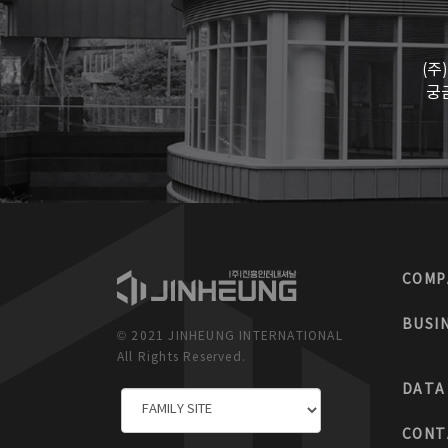
(주
궁
COMP
BUSI
© 2021 JINHEUNG INTERNATIONAL
All Rights Reserved.
DATA
CONT