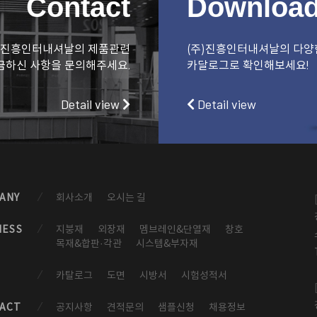
Contact
Downloa
)진흥인터내셔날의 제품관련
(주)진흥인터내셔날의 다양
금하신 사항을 문의해주세요.
카달로그로 확인해보세요!
Detail view
Detail view
ANY
회사소개
오시는 길
NESS
지붕재
외장재
멤브레인&단열재
창호
목재&합판·각관
시스템&부자재
카탈로그
도면
시방서
시험성적서
ACT
공지사항
견적문의
샘플신청
채용정보