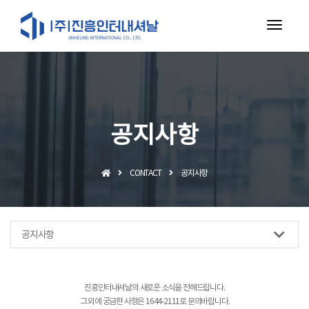
toggl
navig
공지사항
CONTACT
공지사항
공지사항
진흥인터내셔날의 새로운 소식을 전해드립니다.
그 외에 궁금한 사항은 1644-2111로 문의바랍니다.