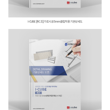
I-CUBE [RC조] 가로시공 5mm클립적용 기본상세도