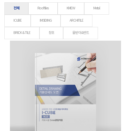
전체
Rooftiles
KMEW
Metal
ICUBE
IMSIDING
ARCHITILE
BRICK & TILE
창호
물받이&벤트