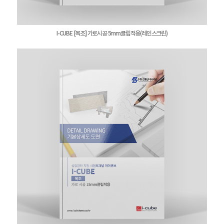
I-CUBE [목조] 가로시공 5mm클립적용(레인스크린)