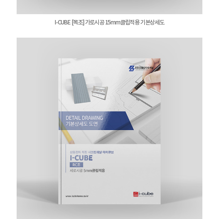
I-CUBE [목조] 가로시공 15mm클립적용 기본상세도