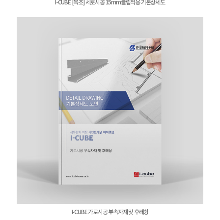
I-CUBE [목조] 세로시공 15mm클립적용 기본상세도
I-CUBE 가로시공 부속자재 및 후레슁