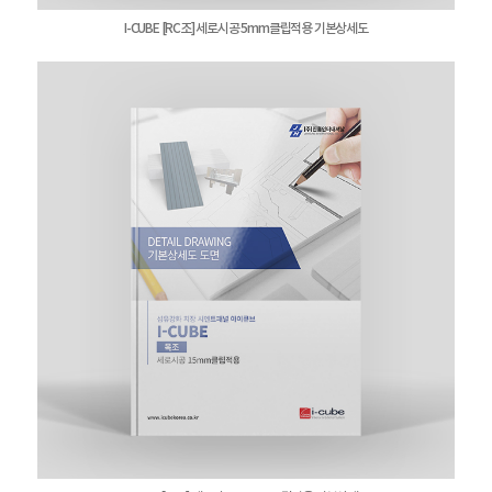
I-CUBE [RC조] 세로시공 5mm클립적용 기본상세도