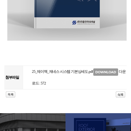
25_제이맥_제네스 시스템 기본상세도.pdf
다운
첨부파일
로드 : 572