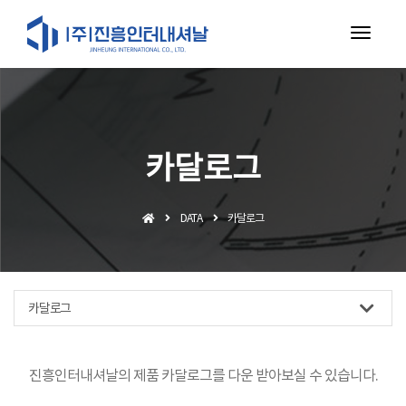
toggl
navig
카달로그
DATA
카달로그
카달로그
진흥인터내셔날의 제품 카달로그를 다운 받아보실 수 있습니다.