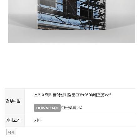
스카이텍리플렉썸 카달로그 Ver 26.01(배포용).pdf
첨부파일
다운로드 : 42
카테고리
기타