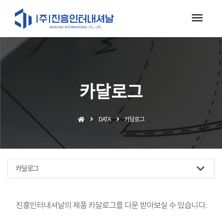
toggl
navig
카달로그
DATA
카달로그
카달로그
진흥인터내셔날의 제품 카달로그를 다운 받아보실 수 있습니다.