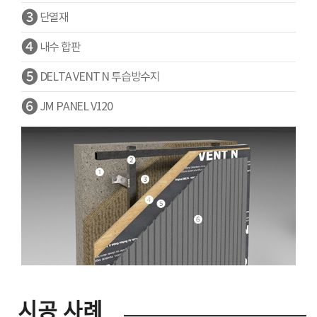
❸
단열재
❹
내수 합판
❺
DELTA VENT N 투습방수지
❻
JM PANEL V120
시공 사례