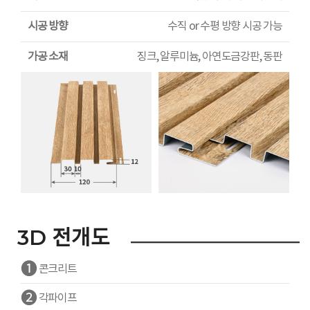
시공 방향
수직 or 수평 방향 시공 가능
가공 소재
징크, 알루미늄, 아연도금강판, 동판
3D 전개도
❶
콘크리트
❷
각파이프